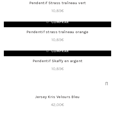
Pendentif Strass traîneau vert
+
10,85
€
COMPRAR
Pendentif strass traîneau orange
+
10,85
€
COMPRAR
Pendentif Skaffy en argent
+
10,85
€
COMPRA RÁPIDA
Jersey Kris Velours Bleu
42,00
€