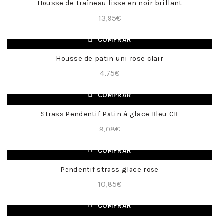
Housse de traîneau lisse en noir brillant
+
13,95
€
COMPRAR
Housse de patin uni rose clair
+
4,75
€
COMPRAR
Strass Pendentif Patin à glace Bleu CB
+
9,08
€
COMPRAR
Pendentif strass glace rose
+
10,85
€
COMPRAR