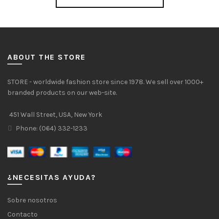
ABOUT THE STORE
STORE - worldwide fashion store since 1978. We sell over 1000+
branded products on our web-site.
451 Wall Street, USA, New York
Phone: (064) 332-1233
¿NECESITAS AYUDA?
Sobre nosotros
Contacto