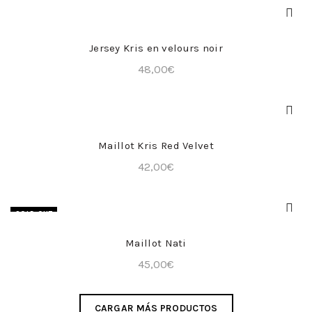
COMPRA RÁPIDA
Jersey Kris en velours noir
48,00
€
COMPRA RÁPIDA
Maillot Kris Red Velvet
42,00
€
SOLD OUT
COMPRA RÁPIDA
Maillot Nati
45,00
€
CARGAR MÁS PRODUCTOS