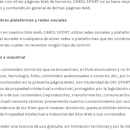
es con otras páginas Web de terceros, CAROL SPORT no se hace respo
os y contenido en general de dichas páginas Web.
otras plataformas y redes sociales
n nuestro Sitio Web, CAROL SPORT, utiliza redes sociales y platafor
 al acceder a cualquiera de estas redes o plataformas que las condic
re las cuales no tenemos ningún tipo de control.
l e industrial
s contenidos (entre los que se encuentran, a título enunciativo y no li
cos, tecnología, links, contenidos audiovisuales o sonoros, etc., así 
contenidos en la presente página Web), son titularidad de CRL SPORT,
 de propiedad intelectual e industrial, protegidos por la legislación e
eb o de sus contenidos (reproducirlos, transformarlos, comunicarlos, 
ectual) necesita obtener previamente nuestro consentimiento por esc
endencia de los fines que le muevan. Asimismo, queda prohibido elimin
 de Propiedad Intelectual e Industrial del Sitio Web o sus contenidos.
eder una licencia de uso gratuita, sin limitación territorial y por la