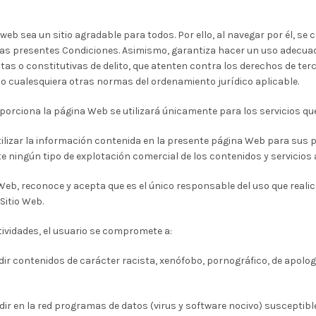
b sea un sitio agradable para todos. Por ello, al navegar por él, se 
s presentes Condiciones. Asimismo, garantiza hacer un uso adecuado
ícitas o constitutivas de delito, que atenten contra los derechos de te
l, o cualesquiera otras normas del ordenamiento jurídico aplicable.
porciona la página Web se utilizará únicamente para los servicios qu
utilizar la información contenida en la presente página Web para sus 
e ningún tipo de explotación comercial de los contenidos y servicios a
Web, reconoce y acepta que es el único responsable del uso que realic
Sitio Web.
ctividades, el usuario se compromete a:
ndir contenidos de carácter racista, xenófobo, pornográfico, de apolo
ndir en la red programas de datos (virus y software nocivo) suscepti