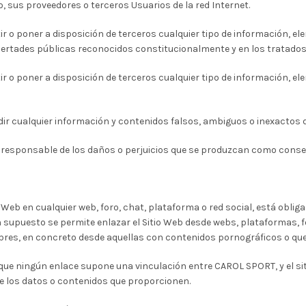
, sus proveedores o terceros Usuarios de la red Internet.
tir o poner a disposición de terceros cualquier tipo de información, 
bertades públicas reconocidos constitucionalmente y en los tratados
tir o poner a disposición de terceros cualquier tipo de información, el
ndir cualquier información y contenidos falsos, ambiguos o inexactos 
co responsable de los daños o perjuicios que se produzcan como cons
io Web en cualquier web, foro, chat, plataforma o red social, está obli
 supuesto se permite enlazar el Sitio Web desde webs, plataformas, fo
bres, en concreto desde aquellas con contenidos pornográficos o qu
ue ningún enlace supone una vinculación entre CAROL SPORT, y el sitio
 los datos o contenidos que proporcionen.