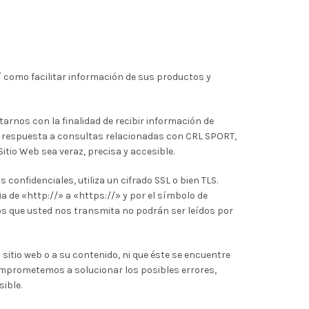
í como facilitar información de sus productos y
rnos con la finalidad de recibir información de
r respuesta a consultas relacionadas con CRL SPORT,
tio Web sea veraz, precisa y accesible.
confidenciales, utiliza un cifrado SSL o bien TLS.
a de «http://» a «https://» y por el símbolo de
atos que usted nos transmita no podrán ser leídos por
sitio web o a su contenido, ni que éste se encuentre
omprometemos a solucionar los posibles errores,
ible.