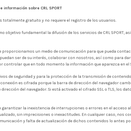
b e información sobre
CRL SPORT
s totalmente gratuito y no requiere el registro de los usuarios.
mo objetivo fundamental la difusión de los servicios de CRL SPORT, as
, le proporcionamos un medio de comunicación para que pueda contacta
 puedan ser de su interés, colaborar con nosotros, así como para da
r controlar que en todo momento la información que aparezca en el Si
ivos de seguridad y para la protección de la transmisión de contenidos 
a conexión es cifrada porque la barra de dirección del navegador cambi
dirección del navegador. Si está activado el cifrado SSL o TLS, los d
arantizar la inexistencia de interrupciones o errores en el acceso al 
izado, sin imprecisiones o inexactitudes. En cualquier caso, nos c
municación y falta de actualización de dichos contenidos lo antes pos