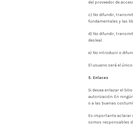
del proveedor de acceso
c) No difundir, transmi
fundamentales y las li
d) No difundir, transmi
desleal.
e) No introducir o difu
El usuario será el úni
5. Enlaces
Si desea enlazar el Sit
autorización. En ningún
o a las buenas costum
Es importante aclarar q
somos responsables de