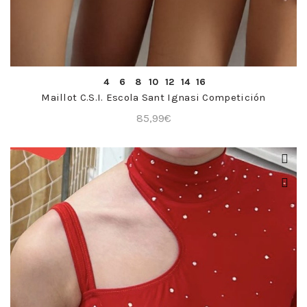
COMPRA RÁPIDA
4
6
8
10
12
14
16
Maillot C.S.I. Escola Sant Ignasi Competición
85,99
€