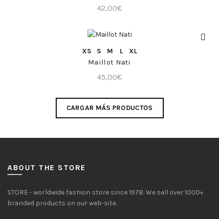
42,00
€
COMPRA RÁPIDA
XS
S
M
L
XL
Maillot Nati
45,00
€
CARGAR MÁS PRODUCTOS
ABOUT THE STORE
STORE - worldwide fashion store since 1978. We sell over 1000+
branded products on our web-site.