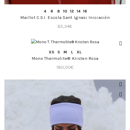
COMPRA RÁPIDA
4
6
8
10
12
14
16
Maillot C.S.I. Escola Sant Ignasi Iniciación
65,34
€
COMPRA RÁPIDA
XS
S
M
L
XL
Mono Thermolite® Kristen Rosa
180,00
€