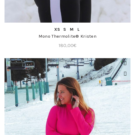
COMPRA RÁPIDA
XS
S
M
L
Mono Thermolite® Kristen
180,00
€