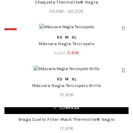
Chaqueta Thermolite® Negra
Rango
54,99
€
-
62,00
€
de
precios:
-50%
desde
COMPRA RÁPIDA
XS
M
XL
54,99€
Máscara Negra Terciopelo
hasta
El
El
5,45
€
10,90
€
62,00€
precio
precio
original
actual
era:
es:
COMPRA RÁPIDA
XS
M
XL
10,90€.
5,45€.
Máscara Negra Terciopelo Brillo
10,90
€
COMPRAR
Braga Cuello Filter Mask Thermolite® Negro
+
17,97
€