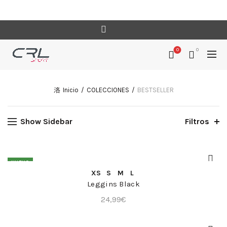
0
0
Inicio
COLECCIONES
BESTSELLER
Show Sidebar
Filtros
NUEVO
COMPRA RÁPIDA
XS
S
M
L
Leggins Black
24,99
€