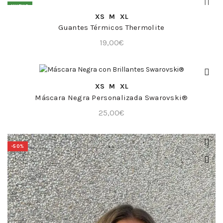
NUEVO
COMPRA RÁPIDA
XS
M
XL
Guantes Térmicos Thermolite
19,00
€
COMPRA RÁPIDA
XS
M
XL
Máscara Negra Personalizada Swarovski®
25,00
€
-50%