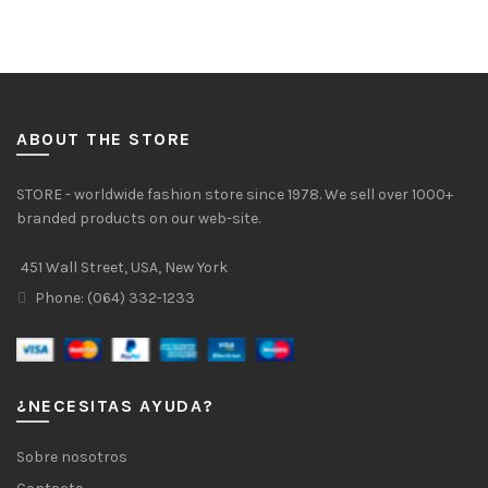
ABOUT THE STORE
STORE - worldwide fashion store since 1978. We sell over 1000+
branded products on our web-site.
451 Wall Street, USA, New York
Phone: (064) 332-1233
¿NECESITAS AYUDA?
Sobre nosotros