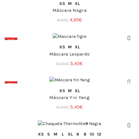
COMPRA RÁPIDA
XS
M
XL
Máscara Negra
El
El
4,95
€
9,90
€
precio
precio
original
actual
-50%
era:
es:
COMPRA RÁPIDA
XS
M
XL
9,90€.
4,95€.
Máscara Leopardo
El
El
5,45
€
10,90
€
precio
precio
original
actual
-50%
era:
es:
COMPRA RÁPIDA
XS
M
XL
10,90€.
5,45€.
Máscara Yin Yang
El
El
5,45
€
10,90
€
precio
precio
original
actual
era:
es:
COMPRA RÁPIDA
XS
S
M
L
XL
6
8
10
12
10,90€.
5,45€.