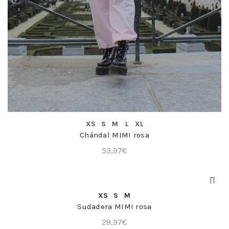
COMPRA RÁPIDA
XS
S
M
L
XL
Chándal MIMI rosa
53,97
€
COMPRA RÁPIDA
XS
S
M
Sudadera MIMI rosa
29,97
€