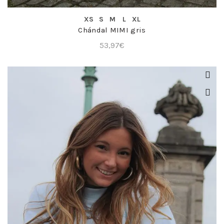
COMPRA RÁPIDA
XS
S
M
L
XL
Chándal MIMI gris
53,97
€