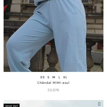
COMPRA RÁPIDA
XS
S
M
L
XL
Chándal MIMI azul
53,97
€
SOLD OUT