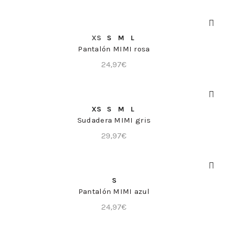
COMPRA RÁPIDA
XS
S
M
L
Pantalón MIMI rosa
24,97
€
COMPRA RÁPIDA
XS
S
M
L
Sudadera MIMI gris
29,97
€
COMPRA RÁPIDA
S
Pantalón MIMI azul
24,97
€