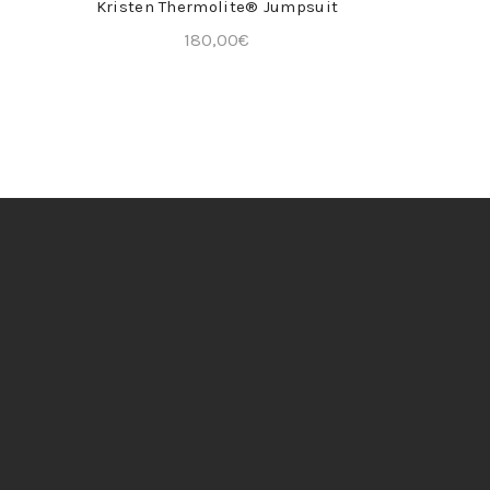
Kristen Thermolite® Jumpsuit
180,00
€