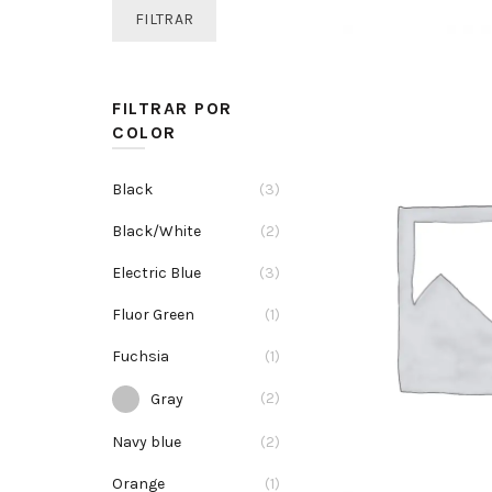
mínimo
máximo
FILTRAR
FILTRAR POR
COLOR
Black
(3)
Black/White
(2)
Electric Blue
(3)
Fluor Green
(1)
Fuchsia
(1)
(2)
Gray
Navy blue
(2)
Orange
(1)