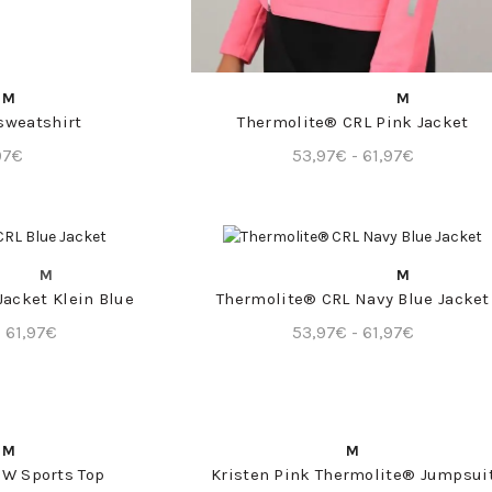
A RÁPIDA
COMPRA RÁPIDA
M
M
sweatshirt
Thermolite® CRL Pink Jacket
Rango
97
€
53,97
€
-
61,97
€
de
precios:
desde
53,97€
A RÁPIDA
COMPRA RÁPIDA
M
M
hasta
Jacket Klein Blue
Thermolite® CRL Navy Blue Jacket
61,97€
Rango
Rango
-
61,97
€
53,97
€
-
61,97
€
de
de
precios:
precios:
desde
desde
53,97€
53,97€
A RÁPIDA
COMPRA RÁPIDA
M
M
hasta
hasta
 W Sports Top
Kristen Pink Thermolite® Jumpsui