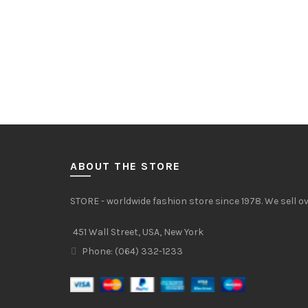
ABOUT THE STORE
STORE - worldwide fashion store since 1978. We sell 
451 Wall Street, USA, New York
Phone: (064) 332-1233