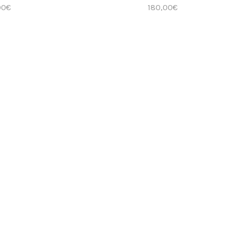
61,97€
61,97€
00
€
180,00
€