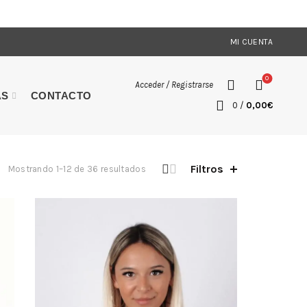
MI CUENTA
0
Acceder / Registrarse
AS
CONTACTO
0
/
0,00
€
Filtros
Ordenado
Mostrando 1–12 de 36 resultados
por
los
últimos