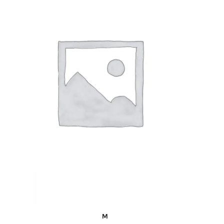
61,97€
COMPRA RÁPIDA
M