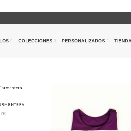
ULOS
COLECCIONES
PERSONALIZADOS
TIEND
A RÁPIDA
M
 FORMENTERA
97
€