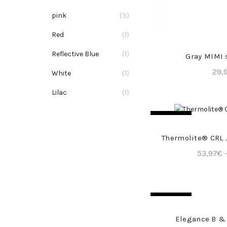
pink
(3)
Red
(1)
COMPR
Reflective Blue
(1)
Gray MIMI 
29,
White
(1)
Lilac
(1)
SOLD OUT
COMPR
Thermolite® CRL 
53,97
€
SOLD OUT
COMPR
Elegance B &