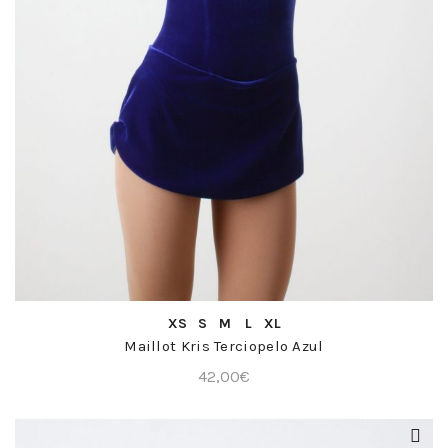
COMPRA RÁPIDA
XS
S
M
L
XL
Maillot Kris Terciopelo Azul
42,00
€