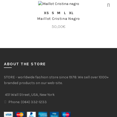
COMPRA RÁPIDA
XS
S
M
L
XL
Maillot Cristina Negro
50,00
€
ABOUT THE STORE
STORE - worldwide fashion store since 1978. We sell over 1000+
branded products on our web-site.
451 Wall Street, USA, New York
Phone: (064) 332-1233