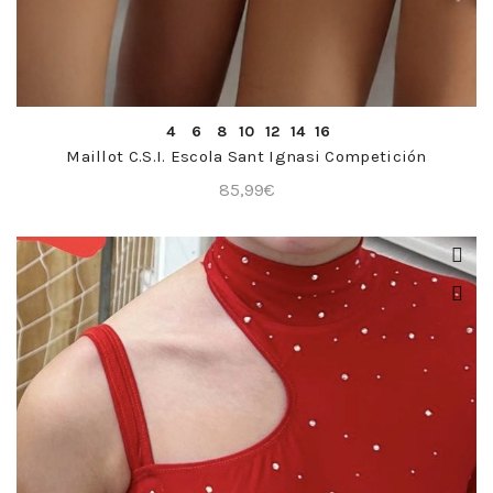
COMPRA RÁPIDA
4
6
8
10
12
14
16
Maillot C.S.I. Escola Sant Ignasi Competición
85,99
€