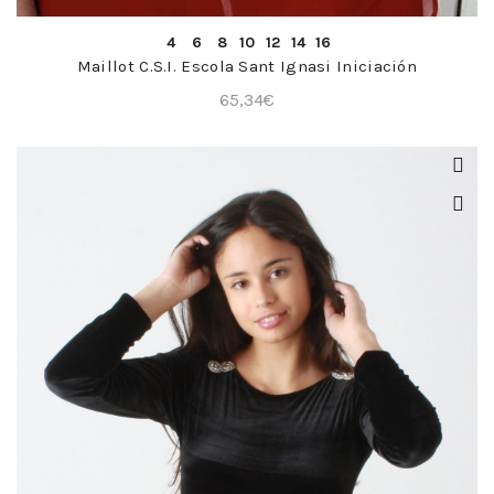
COMPRA RÁPIDA
4
6
8
10
12
14
16
Maillot C.S.I. Escola Sant Ignasi Iniciación
65,34
€