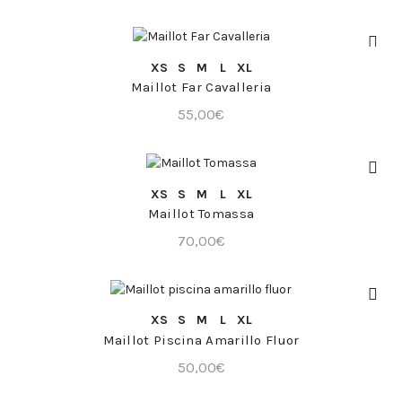
COMPRA RÁPIDA
XS
S
M
L
XL
Maillot Far Cavalleria
55,00
€
COMPRA RÁPIDA
XS
S
M
L
XL
Maillot Tomassa
70,00
€
COMPRA RÁPIDA
XS
S
M
L
XL
Maillot Piscina Amarillo Fluor
50,00
€