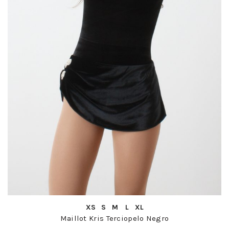
COMPRA RÁPIDA
XS
S
M
L
XL
Maillot Kris Terciopelo Negro