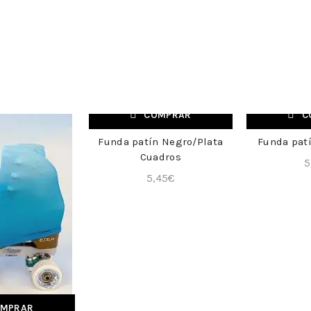
COMPRAR
C
NUEVO
NUEVO
Funda patín Negro/Plata
Funda patí
+
Cuadros
5
5,45
€
MPRAR