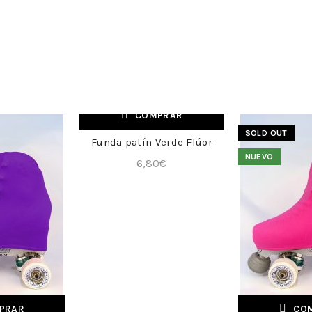
COMPRAR
NUEVO
SOLD OUT
Funda patín Verde Flúor
+
NUEVO
6,80
€
PRAR
CO