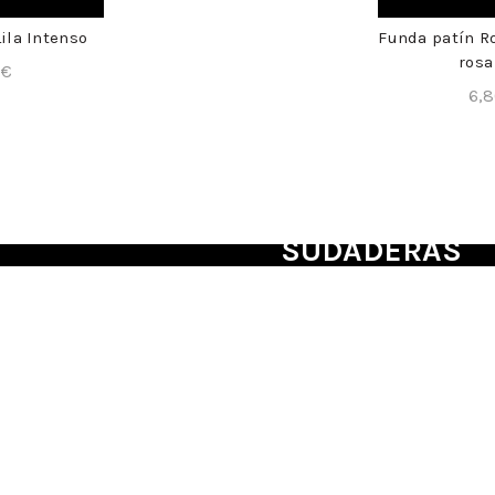
ila Intenso
Funda patín R
rosa
5
€
6,
SUDADERAS
PERSONALIZADAS
CHÁNDAL MIMI
@jhoonpereza