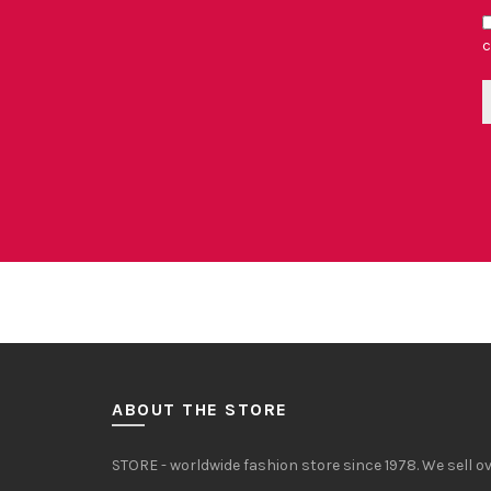
c
ABOUT THE STORE
STORE - worldwide fashion store since 1978. We sell 