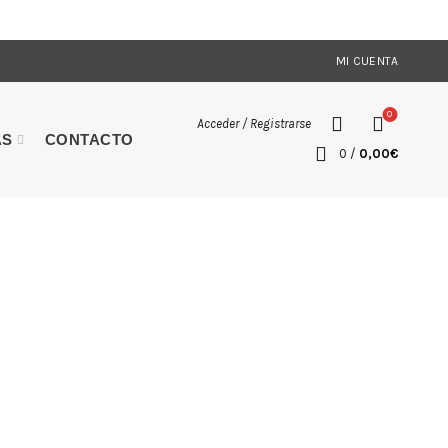
MI CUENTA
0
Acceder / Registrarse
AS
CONTACTO
0
/
0,00
€