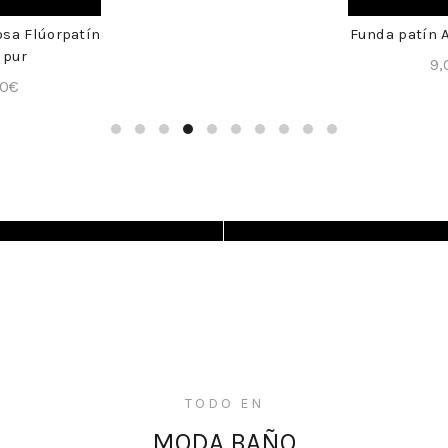
osa Flúorpatín
Funda patín 
+
 pur
9,
80
€
TODO EN
ELEGANCE
MODA BAÑO