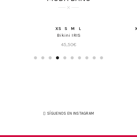
@cristinacamps
COMPRAR >
IDA
COMPRA RÁPIDA
XS
S
M
L
Y
Bikini IRIS
45,50
€
SÍGUENOS EN INSTAGRAM