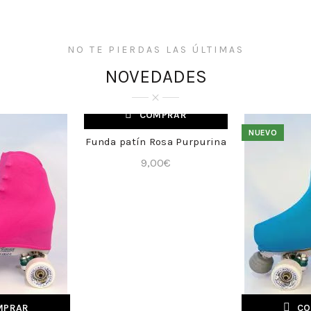
NO TE PIERDAS LAS ÚLTIMAS
NOVEDADES
COMPRAR
SOLD OUT
NUEVO
Funda patín Rosa Purpurina
+
NUEVO
9,00
€
MPRAR
CO