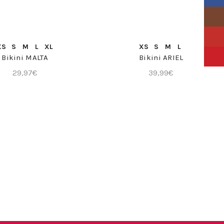
Insta
YouTu
COMPRA RÁPIDA
COMPRA RÁPIDA
XS
S
M
L
XL
XS
S
M
L
Pinter
Bikini MALTA
Bikini ARIEL
29,97
€
39,99
€