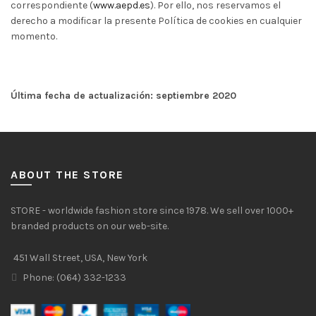
correspondiente (
www.aepd.es
). Por ello, nos reservamos el
derecho a modificar la presente Política de cookies en cualquier
momento.
Última fecha de actualización: septiembre 2020
ABOUT THE STORE
STORE - worldwide fashion store since 1978. We sell over 1000+
branded products on our web-site.
451 Wall Street, USA, New York
Phone: (064) 332-1233