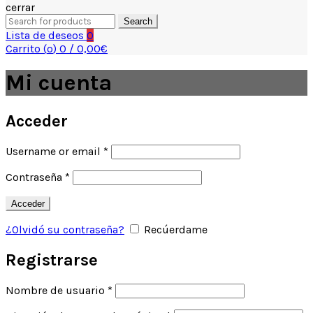
cerrar
Search
Search
for:
Lista de deseos
0
Carrito (
o
)
0
/
0,00
€
Mi cuenta
Acceder
Obligatorio
Username or email
*
Obligatorio
Contraseña
*
Acceder
¿Olvidó su contraseña?
Recúerdame
Registrarse
Obligatorio
Nombre de usuario
*