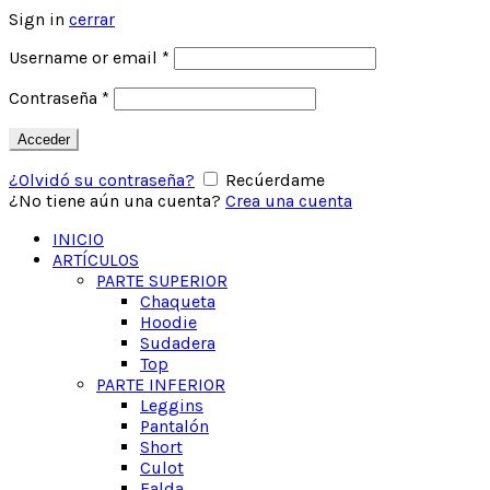
Sign in
cerrar
Obligatorio
Username or email
*
Obligatorio
Contraseña
*
Acceder
¿Olvidó su contraseña?
Recúerdame
¿No tiene aún una cuenta?
Crea una cuenta
INICIO
ARTÍCULOS
PARTE SUPERIOR
Chaqueta
Hoodie
Sudadera
Top
PARTE INFERIOR
Leggins
Pantalón
Short
Culot
Falda