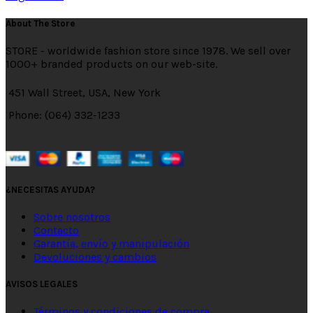
About The Store
STORE - worldwide fashion store since 1978. We sell over
1000+ branded products on our web-site.
451 Wall Street, USA, New York
Phone: (064) 332-1233
¿NECESITAS AYUDA?
Sobre nosotros
Contacto
Garantía, envío y manipulación
Devoluciones y cambios
AVISOS LEGALES
Términos y condiciones de compra