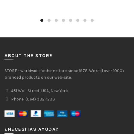
ABOUT THE STORE
STORE - worldwide fashion store since 1978. We sell over 1000+
branded products on our web-site.
451 Wall Street, USA, New York
Phone: (064) 332-1233
¿NECESITAS AYUDA?