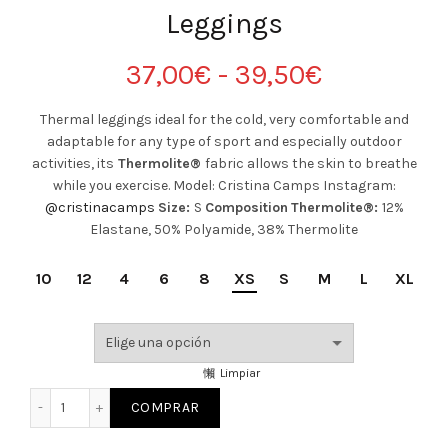
Leggings
Rango
37,00
€
-
39,50
€
de
Thermal leggings ideal for the cold, very comfortable and
adaptable for any type of sport and especially outdoor
precios:
activities, its
Thermolite®
fabric allows the skin to breathe
while you exercise. Model: Cristina Camps Instagram:
desde
@cristinacamps
Size:
S
Composition
Thermolite®:
12%
Elastane, 50% Polyamide, 38% Thermolite
37,00€
10
12
4
6
8
XS
S
M
L
XL
hasta
39,50€
Limpiar
Thermolite® Black CRL Leggings cantidad
COMPRAR