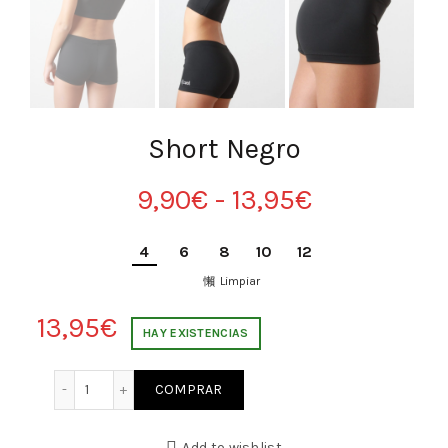
Short Negro
Rango
9,90
€
-
13,95
€
de
4
6
8
10
12
precios:
Limpiar
13,95
€
desde
HAY EXISTENCIAS
9,90€
Short Negro cantidad
COMPRAR
hasta
Add to wishlist