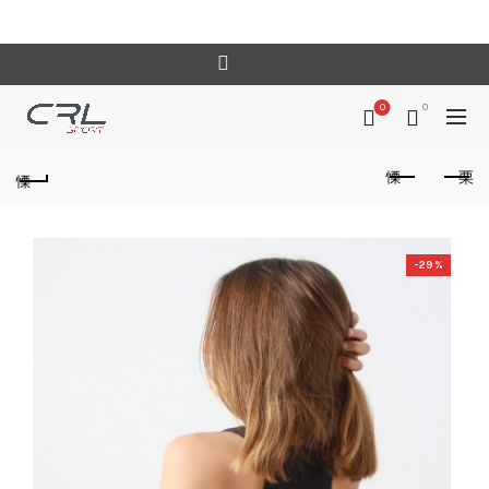
0
0
-29%