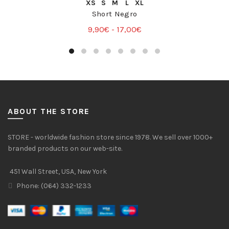
COMPRA RÁPIDA
XS
S
M
L
XL
Short Negro
Rango
9,90
€
-
17,00
€
de
precios:
desde
9,90€
hasta
17,00€
ABOUT THE STORE
STORE - worldwide fashion store since 1978. We sell over 1000+
branded products on our web-site.
451 Wall Street, USA, New York
Phone: (064) 332-1233