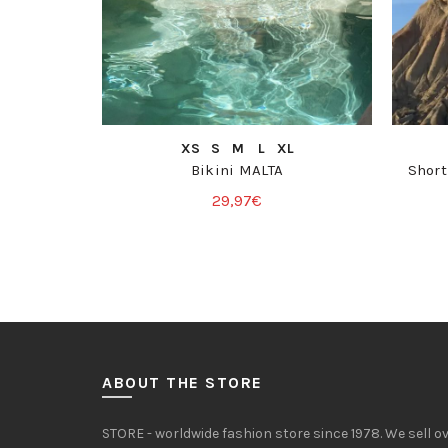
COMPRA RÁPIDA
XS
S
M
L
XL
Bikini MALTA
Short
29,97
€
ABOUT THE STORE
STORE - worldwide fashion store since 1978. We sell 