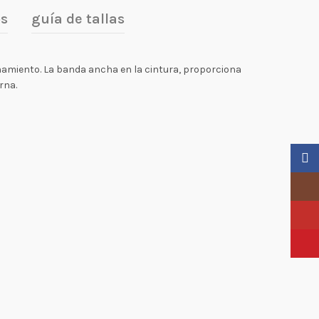
os
guía de tallas
enamiento. La banda ancha en la cintura, proporciona
rna.
Faceb
Insta
YouTu
Pinter