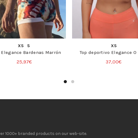
COMPRA RÁPIDA
COMPRA RÁPIDA
XS
S
XS
 Elegance Bardenas Marrón
Top deportivo Elegance O
25,97
€
37,00
€
over 1000+ branded products on our web-site.