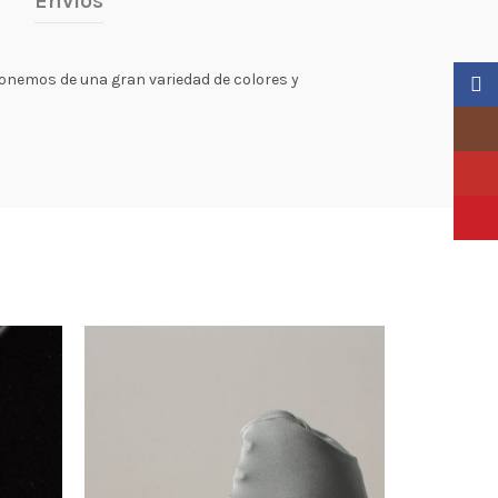
Envíos
sponemos de una gran variedad de colores y
Faceb
Insta
YouTu
Pinter