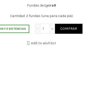
Fundas de
Lycra®
Cantidad 2 fundas (una para cada pie).
Funda patín Azul degradado cantidad
COMPRAR
HAY EXISTENCIAS
Add to wishlist