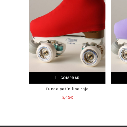
COMPRAR
Funda patín lisa rojo
+
5,45
€