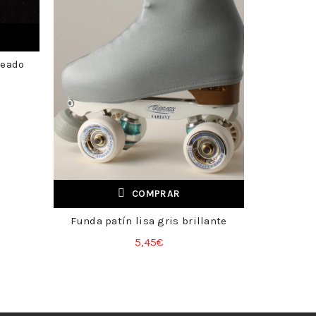
teado
COMPRAR
Funda patín lisa gris brillante
Funda
+
5,45
€