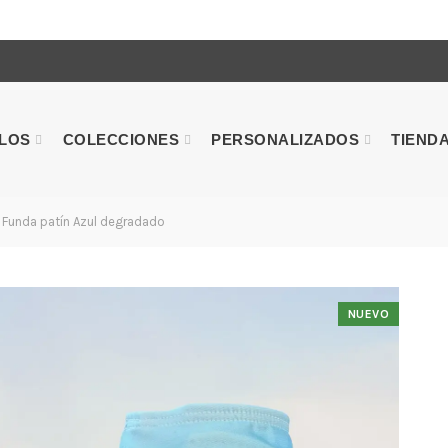
ULOS
COLECCIONES
PERSONALIZADOS
TIEND
Funda patín Azul degradado
NUEVO