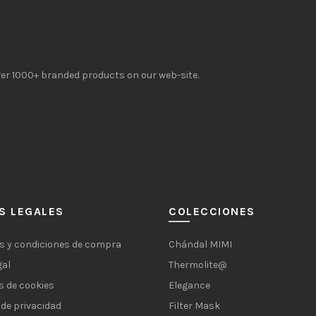
over 1000+ branded products on our web-site.
S LEGALES
COLECCIONES
s y condiciones de compra
Chándal MIMI
gal
Thermolite@
s de cookies
Elegance
 de privacidad
Filter Mask