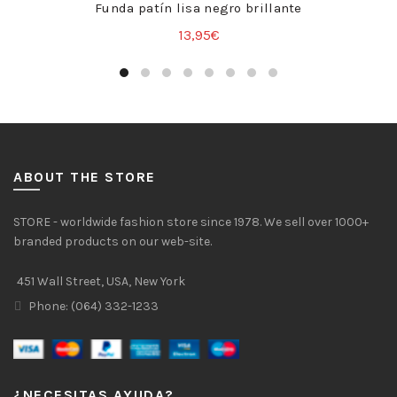
Funda patín lisa negro brillante
+
13,95
€
ABOUT THE STORE
STORE - worldwide fashion store since 1978. We sell over 1000+
branded products on our web-site.
451 Wall Street, USA, New York
Phone: (064) 332-1233
¿NECESITAS AYUDA?